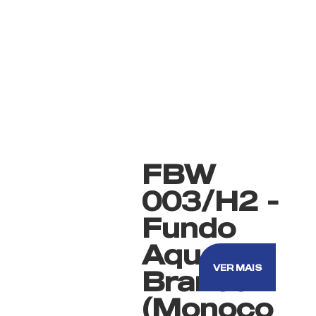
FBW
003/H2 -
Fundo
Aquoso
VER MAIS
Branco
(Monoco