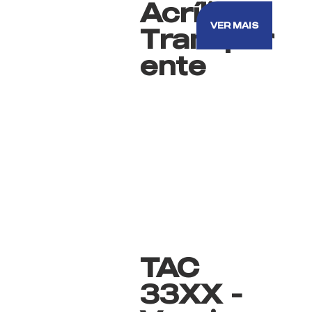
Acrílico
VER MAIS
Transpar
ente
TAC
33XX -