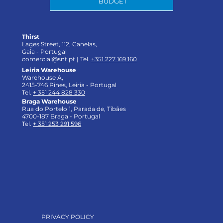
BUDGET
Thirst
Lages Street, 112, Canelas,
Gaia - Portugal
comercial@snt.pt
| Tel.
+351 227 169 160
Leiria Warehouse
Warehouse A,
2415-746 Pines, Leiria - Portugal
Tel.
+ 351 244 828 330
Braga Warehouse
Rua do Portelo 1, Parada de, Tibães
4700-187 Braga - Portugal
Tel.
+ 351 253 291 596
PRIVACY POLICY