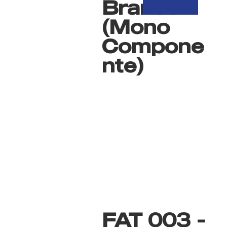
Branco
(Mono
Compone
nte)
FAT 003 -