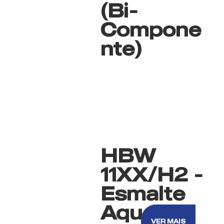
(Bi-
Compone
nte)
HBW
11XX/H2 -
Esmalte
Aquoso
VER MAIS