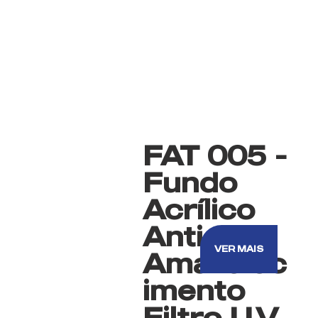
FAT 005 -
Fundo
Acrílico
Anti-
VER MAIS
Amarelec
imento
Filtro U.V