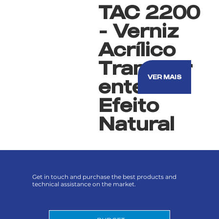
TAC 2200
- Verniz
Acrílico
Transpar
VER MAIS
ente
Efeito
Natural
Get in touch and purchase the best products and
technical assistance on the market.