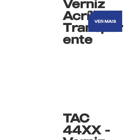
Verniz
Acrílico
VER MAIS
Transpar
ente
TAC
44XX -