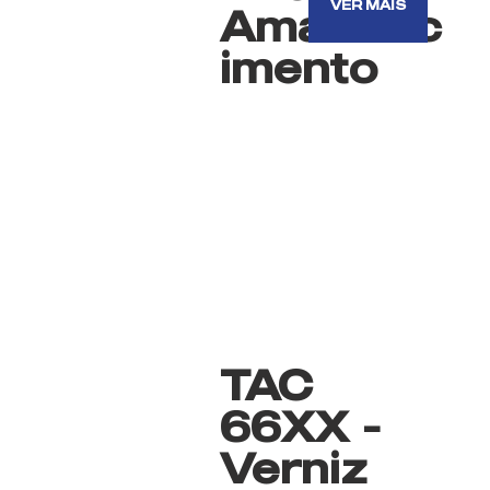
VER MAIS
Amarelec
imento
TAC
66XX -
Verniz