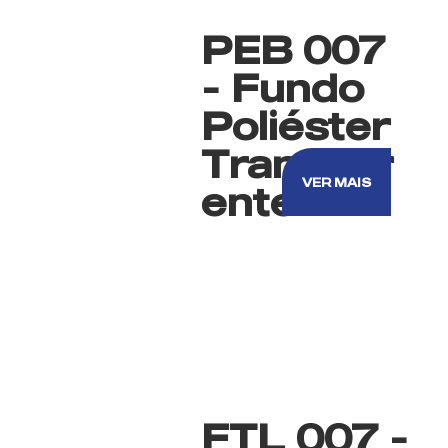
PEB 007
- Fundo
Poliéster
Transpar
VER MAIS
ente
FTL 007 -