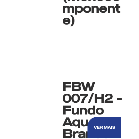
mponent
e)
FBW
007/H2 -
Fundo
Aquoso
VER MAIS
Branco