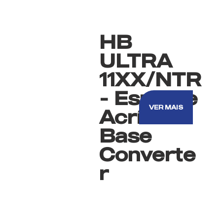
HB
ULTRA
11XX/NTR
- Esmalte
VER MAIS
Acrílico
Base
Converte
r