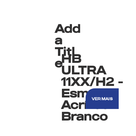
Add
a
Titl
HB
e
ULTRA
11XX/H2 -
Esmalte
VER MAIS
Acrílico
Branco