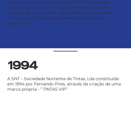
occupies a covered area of 5,000 m². Our laboratory
stands out, with 400 m², equipped with advanced
technology and a highly specialized technical team,
composed of chemical engineers, colorists and
applicators.
1994
A SNT – Sociedade Nortenha de Tintas, Lda constituída
em 1994 por Fernando Pires, através da criação de uma
marca própria - ” TINTAS VIP”