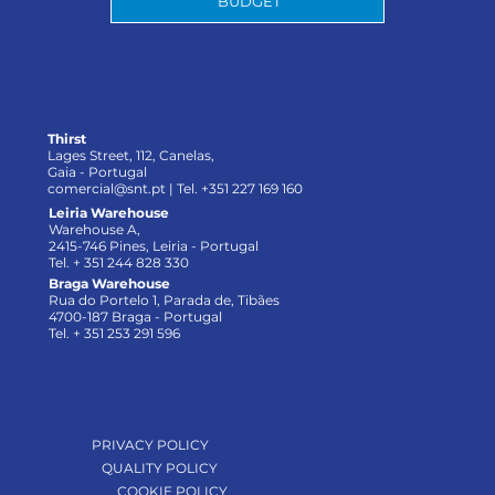
BUDGET
Thirst
Lages Street, 112, Canelas,
Gaia - Portugal
comercial@snt.pt
| Tel. +351 227 169 160
Leiria Warehouse
Warehouse A,
2415-746 Pines, Leiria - Portugal
Tel. + 351 244 828 330
excelênc
Braga Warehouse
Rua do Portelo 1, Parada de, Tibães
4700-187 Braga - Portugal
Tel. + 351 253 291 596
PRIVACY POLICY
QUALITY POLICY
COOKIE POLICY