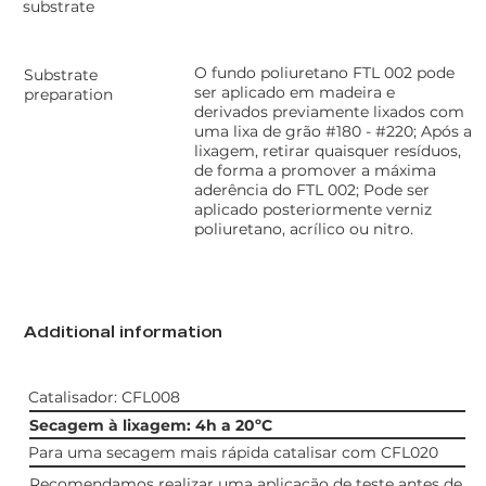
substrate
O fundo poliuretano FTL 002 pode
Substrate
ser aplicado em madeira e
preparation
derivados previamente lixados com
uma lixa de grão #180 - #220; Após a
lixagem, retirar quaisquer resíduos,
de forma a promover a máxima
aderência do FTL 002; Pode ser
aplicado posteriormente verniz
poliuretano, acrílico ou nitro.
Additional information
Catalisador: CFL008
Secagem à lixagem: 4h a 20ºC
Para uma secagem mais rápida catalisar com CFL020
Recomendamos realizar uma aplicação de teste antes de