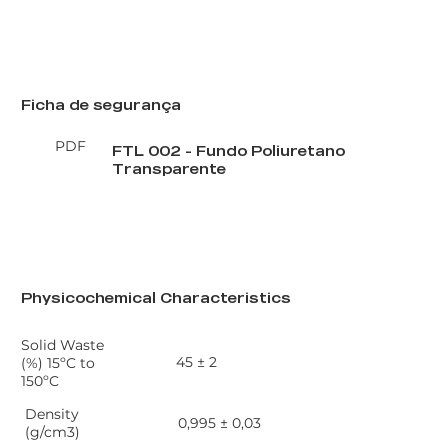
Ficha de segurança
PDF
FTL 002 - Fundo Poliuretano
Transparente
PT
EN
Physicochemical Characteristics
Solid Waste
45 ± 2
(%) 15ºC to
150ºC
Density
0,995 ± 0,03
(g/cm3)