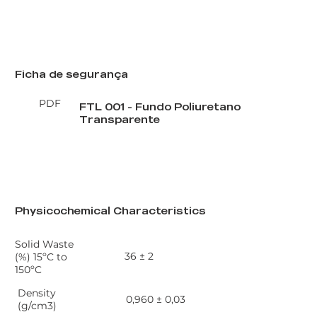
Ficha de segurança
PDF
FTL 001 - Fundo Poliuretano
Transparente
PT
EN
Physicochemical Characteristics
Solid Waste
36 ± 2
(%) 15ºC to
150ºC
Density
0,960 ± 0,03
(g/cm3)