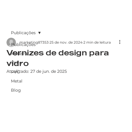
Publicações
marketing87353
25 de nov. de 2024
2 min de leitura
Publicações
Vernizes de design para
Madeira
vidro
Vidro
Atualizado:
27 de jun. de 2025
PVC
Metal
Blog