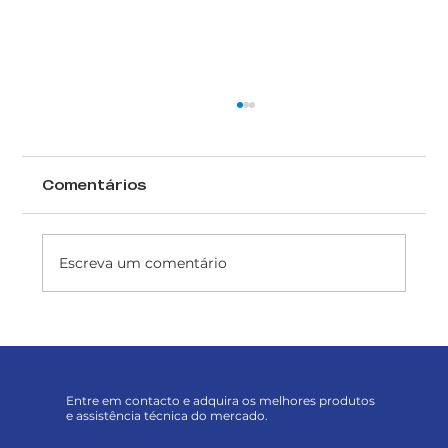
Comentários
Escreva um comentário
Acabamentos Aquosos: O Futuro
Sustentável da Indústria com a
SNT
Entre em contacto e adquira os melhores produtos
e assistência técnica do mercado.