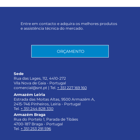
Entre em contacto e adquira os melhores produtos
e assistência técnica do mercado.
ORÇAMENTO
Sede
Rua das Lages, 112, 4410-272
Vila Nova de Gaia - Portugal
comercial@snt.pt |
Tel.
+ 351 227 169 160
Armazém Leiria
Estrada das Moitas Altas, 9500 Armazém A,
2415-746 Pinheiros, Leiria - Portugal
Tel.
+ 351 244 828 330
Armazém Braga
Rua do Portelo 1, Parada de Tibães
4700-187 Braga - Portugal
Tel.
+ 351 253 291 596