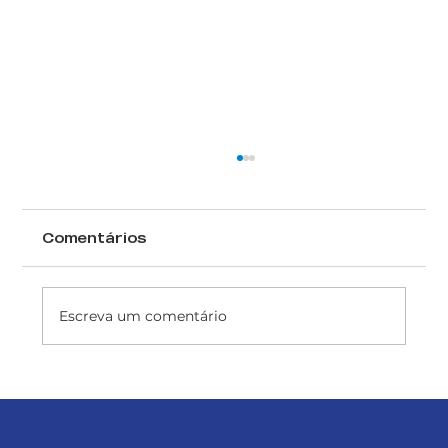
Comentários
Escreva um comentário
Acabamentos Aquosos: O Futuro
Sustentável da Indústria com a
SNT