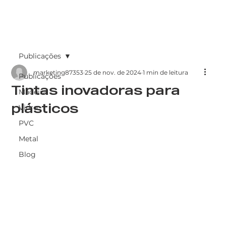
Publicações
marketing87353
25 de nov. de 2024
1 min de leitura
Publicações
Tintas inovadoras para
Madeira
plásticos
Vidro
PVC
Metal
Blog