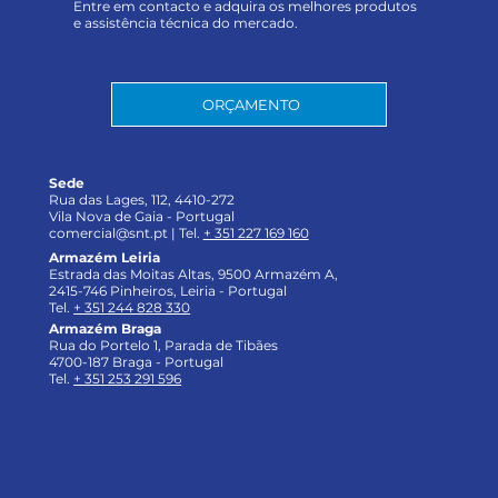
Entre em contacto e adquira os melhores produtos
e assistência técnica do mercado.
ORÇAMENTO
Sede
Rua das Lages, 112, 4410-272
Vila Nova de Gaia - Portugal
comercial@snt.pt |
Tel.
+ 351 227 169 160
Armazém Leiria
Estrada das Moitas Altas, 9500 Armazém A,
2415-746 Pinheiros, Leiria - Portugal
Tel.
+ 351 244 828 330
Armazém Braga
Rua do Portelo 1, Parada de Tibães
4700-187 Braga - Portugal
Tel.
+ 351 253 291 596